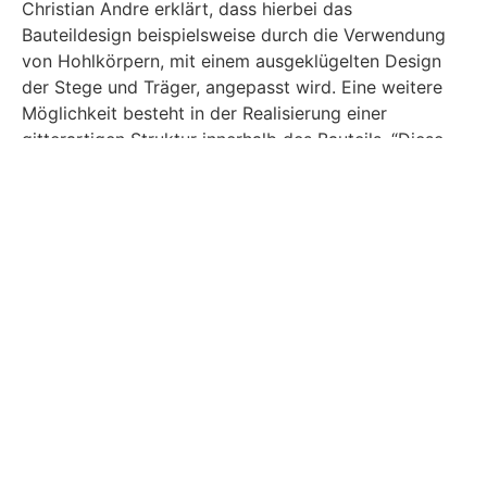
Christian Andre erklärt, dass hierbei das
Bauteildesign beispielsweise durch die Verwendung
von Hohlkörpern, mit einem ausgeklügelten Design
der Stege und Träger, angepasst wird. Eine weitere
Möglichkeit besteht in der Realisierung einer
gitterartigen Struktur innerhalb des Bauteils. “Diese
sogenannten „Lattice-Strukturen“ gewährleisten eine
hohe Stabilität und Steifigkeit bei gleichzeitig
geringem Gewicht. Leichtigkeit bedeutet ja nicht,
dass es weniger stabil ist, sondern intelligenter
gebaut wurde”, so Christian Andre.
Verbindungselemente:
effizient und nachhaltig
Die Konstruktion von Leichtbau-Komponenten
umfasst auch die Herstellung von
Verbindungselementen, nicht nur leicht als auch