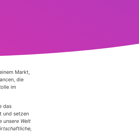
 einem Markt,
hancen, die
olle im
e das
t und setzen
e unsere Welt
rtschaftliche,