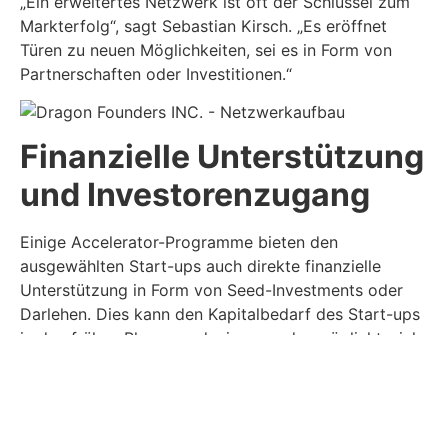
„Ein erweitertes Netzwerk ist oft der Schlüssel zum
Markterfolg“, sagt Sebastian Kirsch. „Es eröffnet
Türen zu neuen Möglichkeiten, sei es in Form von
Partnerschaften oder Investitionen.“
Finanzielle Unterstützung
und Investorenzugang
Einige Accelerator-Programme bieten den
ausgewählten Start-ups auch direkte finanzielle
Unterstützung in Form von Seed-Investments oder
Darlehen. Dies kann den Kapitalbedarf des Start-ups
in den frühen Phasen reduzieren und ermöglicht, sich
auf die Produktentwicklung und das Wachstum zu
konzentrieren. Darüber hinaus bieten Accelerators oft
eine Plattform, um Investoren zu treffen und
potenzielle Finanzierungsmöglichkeiten zu erkunden.