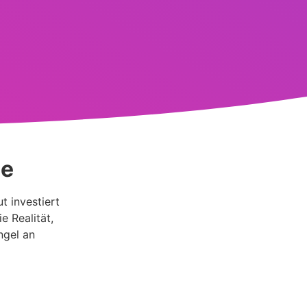
se
t investiert
e Realität,
ngel an