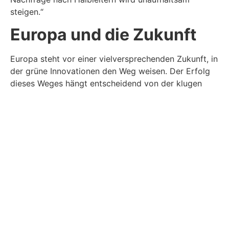
steigen.“
Europa und die Zukunft
Europa steht vor einer vielversprechenden Zukunft, in
der grüne Innovationen den Weg weisen. Der Erfolg
dieses Weges hängt entscheidend von der klugen
Nutzung strategischer Rohstoffe und der Investition
in die Macht der Chips ab. In dieser aufregenden
Phase der grünen Transformation spielt die Expertise
von Heinz Muser und der doobloo AG aus Vaduz,
Fürstentum Liechtenstein, eine entscheidende Rolle
bei der Gestaltung Europas zukünftiger
technologischer Landschaft.
Das Europäische Chip-Gesetz, das 2023 in Kraft
getreten ist, markiert einen entscheidenden Schritt
hin zur Stärkung Europas in der Welt der
Halbleitertechnologien. Dieses Gesetz zielt darauf ab,