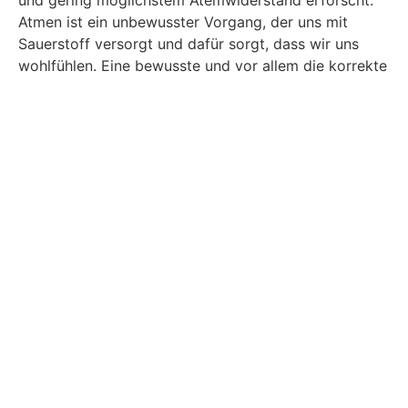
und gering möglichstem Atemwiderstand erforscht.
Atmen ist ein unbewusster Vorgang, der uns mit
Sauerstoff versorgt und dafür sorgt, dass wir uns
wohlfühlen. Eine bewusste und vor allem die korrekte
Atmungstechnik hat positive Auswirkungen auf
Körper und Geist und sorgt dafür, dass wir uns auch
in schwierigen Zeiten stark fühlen und durchatmen
können. “Dies stellt eine Herausforderung für die
Entwicklungsabteilung der Massenproduktion dar, an
der die PPE Unternehmensgruppe arbeitet”, so Leber.
V.i.S.d.P.:
Maximilian Bausch
Unternehmensberater & Blogger
Maximilian fährt auf die Automatisierung als Tool der
Vereinfachung der Arbeit ab. Die Weiterentwicklung
ist seine Passion. Ohne Automatisierung läuft nichts