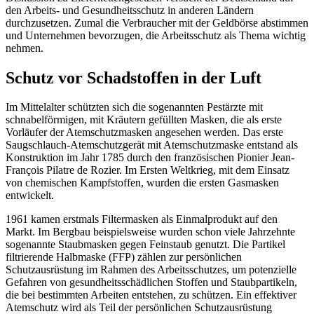
den Arbeits- und Gesundheitsschutz in anderen Ländern
durchzusetzen. Zumal die Verbraucher mit der Geldbörse abstimmen
und Unternehmen bevorzugen, die Arbeitsschutz als Thema wichtig
nehmen.
Schutz vor Schadstoffen in der Luft
Im Mittelalter schützten sich die sogenannten Pestärzte mit
schnabelförmigen, mit Kräutern gefüllten Masken, die als erste
Vorläufer der Atemschutzmasken angesehen werden. Das erste
Saugschlauch-Atemschutzgerät mit Atemschutzmaske entstand als
Konstruktion im Jahr 1785 durch den französischen Pionier Jean-
François Pilatre de Rozier. Im Ersten Weltkrieg, mit dem Einsatz
von chemischen Kampfstoffen, wurden die ersten Gasmasken
entwickelt.
1961 kamen erstmals Filtermasken als Einmalprodukt auf den
Markt. Im Bergbau beispielsweise wurden schon viele Jahrzehnte
sogenannte Staubmasken gegen Feinstaub genutzt. Die Partikel
filtrierende Halbmaske (FFP) zählen zur persönlichen
Schutzausrüstung im Rahmen des Arbeitsschutzes, um potenzielle
Gefahren von gesundheitsschädlichen Stoffen und Staubpartikeln,
die bei bestimmten Arbeiten entstehen, zu schützen. Ein effektiver
Atemschutz wird als Teil der persönlichen Schutzausrüstung