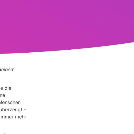
 deinem
e die
ine
 Menschen
 überzeugt –
n immer mehr