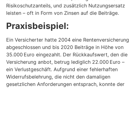
Risikoschutzanteils, und zusätzlich Nutzungsersatz
leisten – oft in Form von Zinsen auf die Beiträge.
Praxisbeispiel:
Ein Versicherter hatte 2004 eine Rentenversicherung
abgeschlossen und bis 2020 Beiträge in Höhe von
35.000 Euro eingezahlt. Der Rückkaufswert, den die
Versicherung anbot, betrug lediglich 22.000 Euro –
ein Verlustgeschäft. Aufgrund einer fehlerhaften
Widerrufsbelehrung, die nicht den damaligen
gesetzlichen Anforderungen entsprach, konnte der
Vertrag rückabgewickelt werden. Ergebnis: Die
Versicherung musste die gesamten Beiträge
zurückzahlen und zusätzlich Nutzungszinsen leisten.
Am Ende erhielt der Versicherte 41.000 Euro – rund
19.000 Euro mehr als das ursprüngliche Angebot.
Dr. Schulte betont:
„Die Urteile von BGH und EuGH