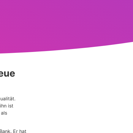
neue
ualität.
hn ist
 als
Bank. Er hat