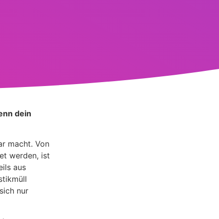
enn dein
ar macht. Von
et werden, ist
eils aus
stikmüll
sich nur