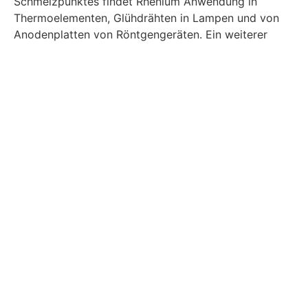
Schmelzpunktes findet Rhenium Anwendung in
Thermoelementen, Glühdrähten in Lampen und von
Anodenplatten von Röntgengeräten. Ein weiterer
Verwendungsbereich betrifft die Platin-Rhenium-
Katalysatoren, die bei der Erhöhung der Oktanzahl
von bleifreiem Benzin einen essenziellen Bestandteil
darstellen.
“20 Prozent der weltweit produzierten
Rheniummenge finden in der Petrochemie in den
Katalysatoren Verwendung”
, erklärt Muser.
Bedarf am
Technologiemetall steigt
und Verfügbarkeit
verknappt sich
Experten aus Industrie und Wirtschaft sehen große
Herausforderungen in der Verfügbarkeit von