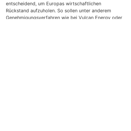
entscheidend, um Europas wirtschaftlichen
Rückstand aufzuholen. So sollen unter anderem
Genehmigungsverfahren wie bei Vulcan Energy oder
LKAB künftig innerhalb von zwei Jahren
planungssicher abgeschlossen sein – ein Zeitrahmen,
der Investoren Hoffnung macht.
Trotz dieser positiven Signale bleibt die Realität
jedoch komplexer. Viele Projekte stehen erst am
Anfang. Die Genehmigungsverfahren mögen auf dem
Papier verkürzt sein, doch in der Praxis bleiben
Umweltverträglichkeitsprüfungen,
Bürgerbeteiligungen und regionale Widerstände oft
hinderlich. Auch die Finanzierung großer
Verarbeitungsanlagen, der Aufbau von Fachwissen
und die Entwicklung funktionierender
Recyclinginfrastrukturen sind gigantische
Herausforderungen.