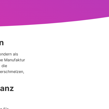
en
ondern als
ne Manufaktur
 die
verschmelzen,
tanz