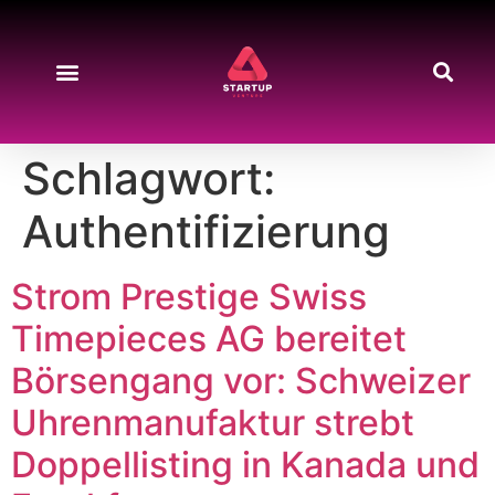
Schlagwort:
Authentifizierung
Strom Prestige Swiss
Timepieces AG bereitet
Börsengang vor: Schweizer
Uhrenmanufaktur strebt
Doppellisting in Kanada und