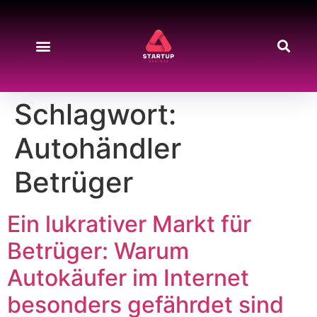
Schlagwort:
Autohändler
Betrüger
Ein lukrativer Markt für
Betrüger: Warum
Autokäufer im Internet
besonders gefährdet sind