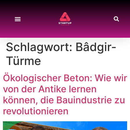
Schlagwort:
Bâdgir-
Türme
Ökologischer Beton: Wie wir
von der Antike lernen
können, die Bauindustrie zu
revolutionieren