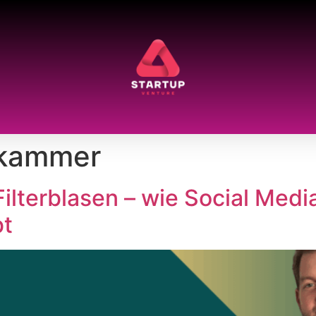
kammer
ilterblasen – wie Social Medi
bt