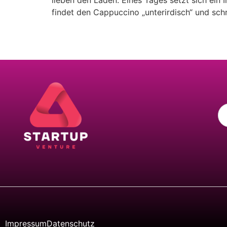
lieben den Laden. Eines Tages setzt sich ein
findet den Cappuccino „unterirdisch“ und schr
Impressum
Datenschutz