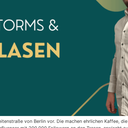
 Seitenstraße von Berlin vor. Die machen ehrlichen Kaffee, d