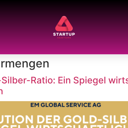
ermengen
Silber-Ratio: Ein Spiegel wirt
n