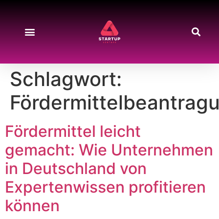
Schlagwort:
Fördermittelbeantrag
Fördermittel leicht
gemacht: Wie Unternehmen
in Deutschland von
Expertenwissen profitieren
können