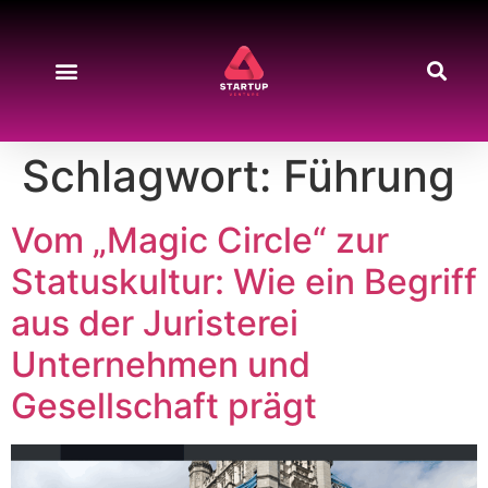
Schlagwort:
Führung
Vom „Magic Circle“ zur
Statuskultur: Wie ein Begriff
aus der Juristerei
Unternehmen und
Gesellschaft prägt