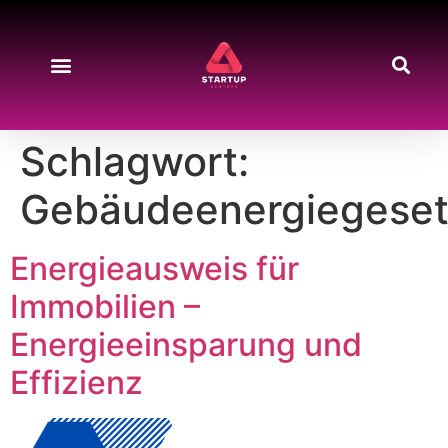
Schlagwort:
Gebäudeenergiegese
Energieausweis für
Immobilien –
Energieeinsparung und
Effizienz