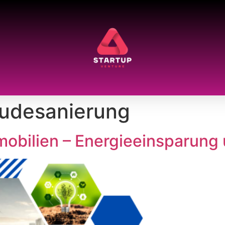
udesanierung
obilien – Energieeinsparung 