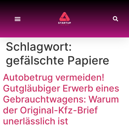
Schlagwort:
gefälschte Papiere
Autobetrug vermeiden!
Gutgläubiger Erwerb eines
Gebrauchtwagens: Warum
der Original-Kfz-Brief
unerlässlich ist