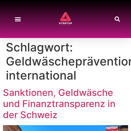
Schlagwort:
Geldwäschepräventio
international
Sanktionen, Geldwäsche
und Finanztransparenz in
der Schweiz