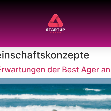
inschaftskonzepte
 Erwartungen der Best Ager 