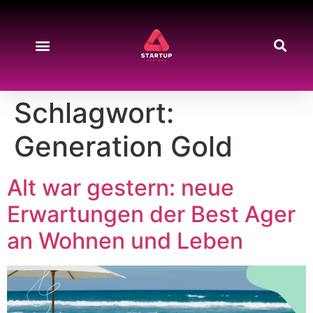
Schlagwort:
Generation Gold
Alt war gestern: neue
Erwartungen der Best Ager
an Wohnen und Leben