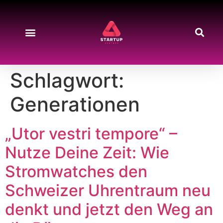
Schlagwort:
Generationen
„Utor vestri tempore“ –
Nutze Deine Zeit: Wie
Stromwatches den
Schweizer Uhrentraum neu
denkt und jetzt den Weg an