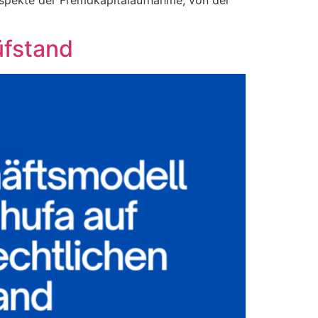
 Aspekte der Fremdkapitalaufnahme, von der
üfstand