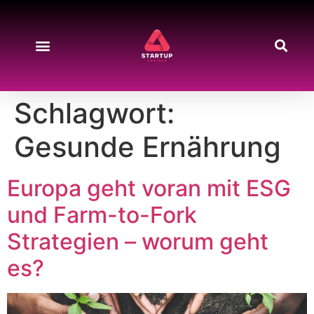
Schlagwort:
Gesunde Ernährung
Europa geht voran mit ESG
und Farm-to-Fork
Strategien – worum geht
es?