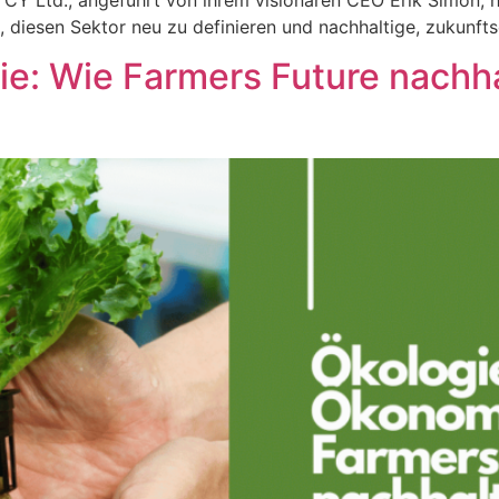
CY Ltd., angeführt von ihrem visionären CEO Erik Simon, h
lt, diesen Sektor neu zu definieren und nachhaltige, zukunft
mie: Wie Farmers Future nach