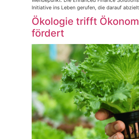
Wendepunkt. Die Enhanced Finance Solutions 
Initiative ins Leben gerufen, die darauf abzie
Ökologie trifft Ökono
fördert