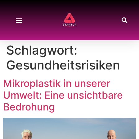
Start-up News
Produkte & Preise
About Us
Kontakt & Support
Schlagwort:
Gesundheitsrisiken
Mikroplastik in unserer
Umwelt: Eine unsichtbare
Bedrohung