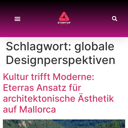
Schlagwort:
globale
Designperspektiven
Kultur trifft Moderne:
Eterras Ansatz für
architektonische Ästhetik
auf Mallorca