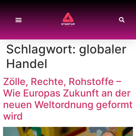
Schlagwort:
globaler
Handel
Zölle, Rechte, Rohstoffe –
Wie Europas Zukunft an der
neuen Weltordnung geformt
wird