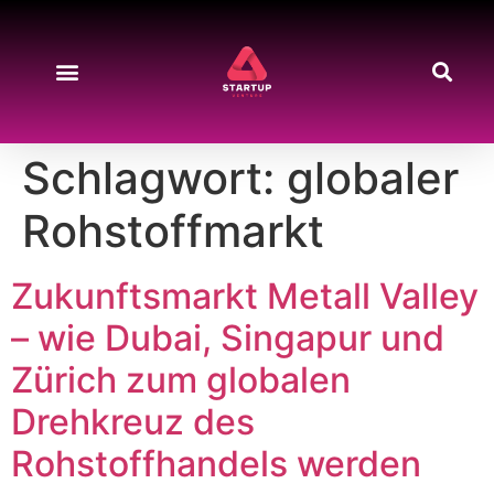
Schlagwort:
globaler
Rohstoffmarkt
Zukunftsmarkt Metall Valley
– wie Dubai, Singapur und
Zürich zum globalen
Drehkreuz des
Rohstoffhandels werden