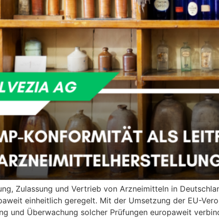
ng, Zulassung und Vertrieb von Arzneimitteln in Deutschla
aweit einheitlich geregelt. Mit der Umsetzung der EU-Ver
ng und Überwachung solcher Prüfungen europaweit verbin