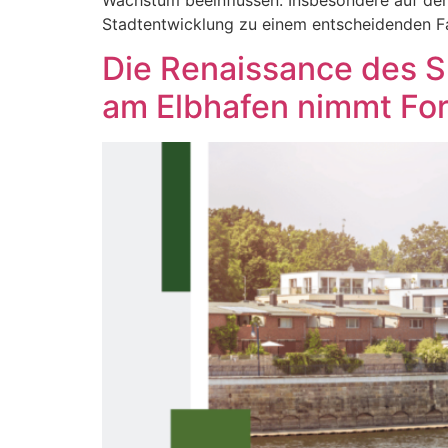
Wachstum beeinflussen. Insbesondere auf den Ba
Stadtentwicklung zu einem entscheidenden F
Die Renaissance des 
am Elbhafen nimmt Fo