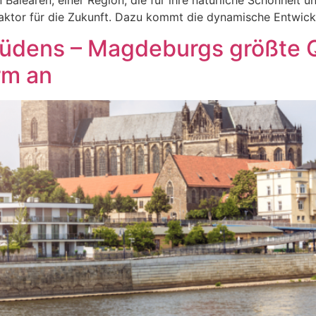
learen, einer Region, die für ihre natürliche Schönheit und 
aktor für die Zukunft. Dazu kommt die dynamische Entwick
Südens – Magdeburgs größte 
rm an