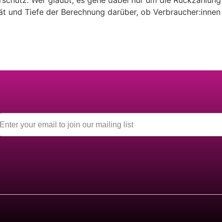
chutz. Wer glaubt, es gehe dabei nur um die Rückzahlung v
ität und Tiefe der Berechnung darüber, ob Verbraucher:inn