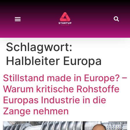
Schlagwort:
Halbleiter Europa
Stillstand made in Europe? –
Warum kritische Rohstoffe
Europas Industrie in die
Zange nehmen