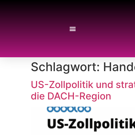
Schlagwort:
Hande
US-Zollpolitik und st
die DACH-Region