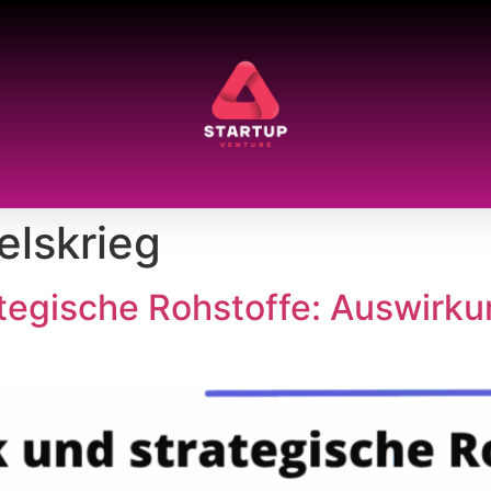
lskrieg
rategische Rohstoffe: Auswirk