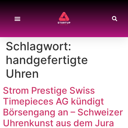
Schlagwort:
handgefertigte
Uhren
Strom Prestige Swiss
Timepieces AG kündigt
Börsengang an – Schweizer
Uhrenkunst aus dem Jura