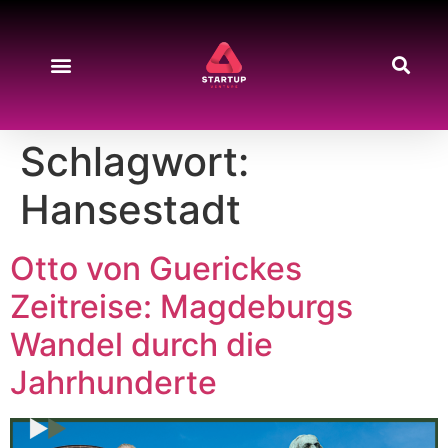
Schlagwort:
Hansestadt
Otto von Guerickes
Zeitreise: Magdeburgs
Wandel durch die
Jahrhunderte