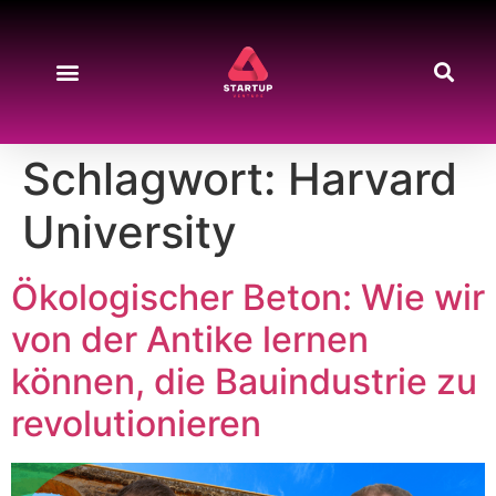
Schlagwort:
Harvard
University
Ökologischer Beton: Wie wir
von der Antike lernen
können, die Bauindustrie zu
revolutionieren