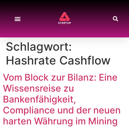
Schlagwort:
Hashrate Cashflow
Vom Block zur Bilanz: Eine
Wissensreise zu
Bankenfähigkeit,
Compliance und der neuen
harten Währung im Mining