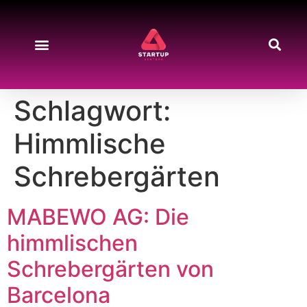
Schlagwort:
Himmlische
Schrebergärten
MABEWO AG: Die
himmlischen
Schrebergärten von
Barcelona