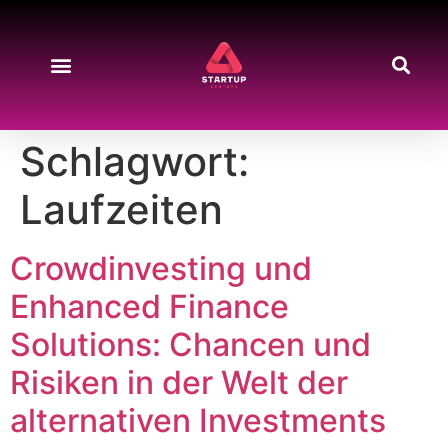
Schlagwort:
Laufzeiten
Crowdinvesting und
Enhanced Finance
Solutions: Chancen und
Risiken in der Welt der
alternativen Investments