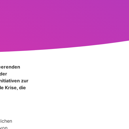
heerenden
der
itiativen zur
e Krise, die
lichen
 von