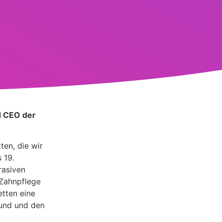
d CEO der
ten, die wir
 19.
rasiven
 Zahnpflege
etten eine
Mund und den