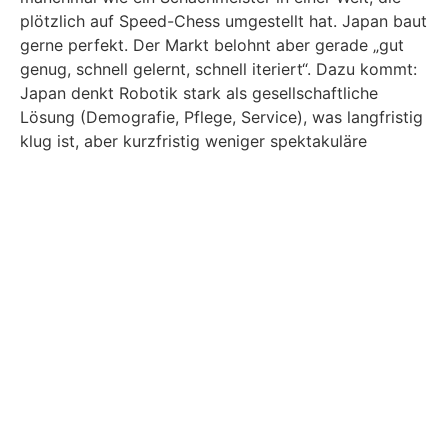
plötzlich auf Speed-Chess umgestellt hat. Japan baut
gerne perfekt. Der Markt belohnt aber gerade „gut
genug, schnell gelernt, schnell iteriert“. Dazu kommt:
Japan denkt Robotik stark als gesellschaftliche
Lösung (Demografie, Pflege, Service), was langfristig
klug ist, aber kurzfristig weniger spektakuläre
Industriebilder liefert.
Südkorea: Allianzen,
Industriepower – und ein
sehr klares Ziel
Südkorea positioniert sich spürbar aggressiver. Mit
der „K-Humanoid Alliance“ bündelt das Land
Unternehmen, Forschung und politische Agenda;
Medienberichte nennen dabei auch Investitionsziele in
erheblicher Größenordnung bis 2030. Südkorea kann