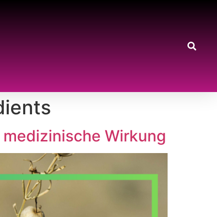
dients
re medizinische Wirkung